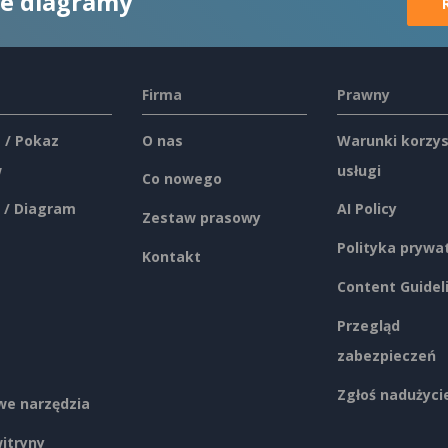
ne diagramy
Firma
Prawny
 / Pokaz
O nas
Warunki korzys
w
usługi
Co nowego
 / Diagram
AI Policy
Zestaw prasowy
Polityka prywa
Kontakt
Content Guidel
Przegląd
zabezpieczeń
Zgłoś nadużyci
e narzędzia
itryny