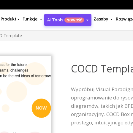
Produkt
Funkcje
Zasoby
Rozwiąz
AI Tools
NOWOŚĆ
D Template
COCD Templ
Wypróbuj Visual Paradigm O
oprogramowanie do rysowa
diagramów, takich jak BP
organizacyjny. COCD Box
prostego, intuicyjnego ed