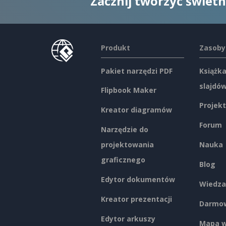
Zacznij tworzyć świet
Produkt
Zasoby
Pakiet narzędzi PDF
Książka
slajdó
Flipbook Maker
Projekt
Kreator diagramów
Forum
Narzędzie do
projektowania
Nauka
graficznego
Blog
Edytor dokumentów
Wiedza
Kreator prezentacji
Darmow
Edytor arkuszy
Mapa w