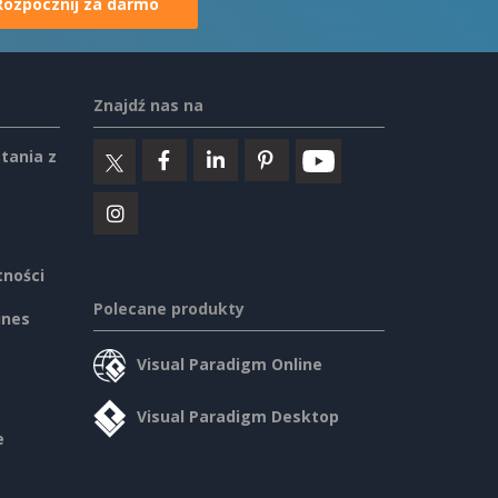
Rozpocznij za darmo
Znajdź nas na
tania z
tności
Polecane produkty
ines
Visual Paradigm Online
Visual Paradigm Desktop
e