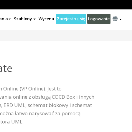
ania
Szablony
Wycena
Zarejestruj się
Logowanie
ate
nline (VP Online). Jest to
nia online z obsługą COCD Box i innych
D, ERD UML, schemat blokowy i schemat
 można łatwo narysować za pomocą
ytora UML.