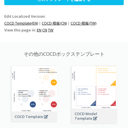
Edit Localized Version:
COCD Template(EN)
|
COCD 模板(CN)
|
COCD 模板(TW)
View this page in:
EN
CN
TW
その他のCOCDボックステンプレート
COCD Model
COCD Template
Template