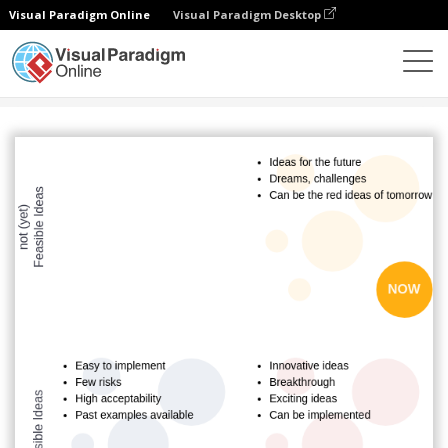
Visual Paradigm Online
Visual Paradigm Desktop
Diagramme
Vorlagen
COCD-Box
COCD Template