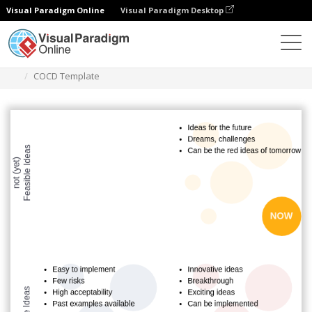
Visual Paradigm Online
Visual Paradigm Desktop
Diagrams
Templates
Kotak COCD
COCD Template