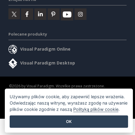
Polecane produkty
Visual Paradigm Online
Visual Paradigm Desktop
©2026 by Visual Paradigm. Wszelkie prawa zastrzeżone.
Używamy plików cookie, aby zapewnić lepsze wrażenia.
Warunki korzystania z usługi
AI Policy
Odwiedzając naszą witrynę, wyrażasz zgodę na używanie
Polityka prywatności
Content Guidelines
plików cookie zgodnie z naszą
Polityką plików cookie
.
Przegląd zabezpieczeń
OK