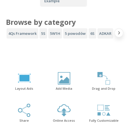
Example
Browse by category
4Qs Framework
5S
5W1H
5 powodów
6S
ADKAR
Lejek 
Layout Aids
Add Media
Drag and Drop
Share
Online Access
Fully Customizable