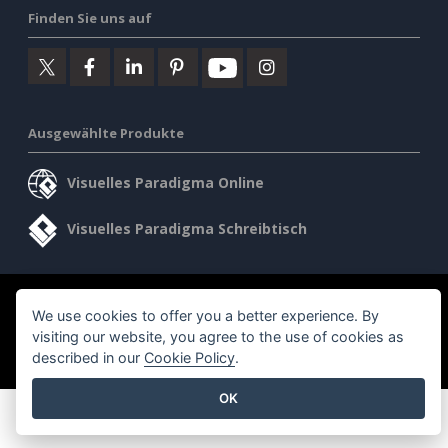
Finden Sie uns auf
Ausgewählte Produkte
Visuelles Paradigma Online
Visuelles Paradigma Schreibtisch
©2026 by Visual Paradigm. Alle Rechte vorbehalten.
We use cookies to offer you a better experience. By
visiting our website, you agree to the use of cookies as
Allgemeine Geschäftsbedingungen
AI Policy
described in our
Cookie Policy
.
Datenschutz
Content Guidelines
Übersicht Sicherheit
OK