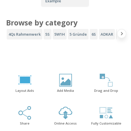
Example
Browse by category
4Qs Rahmenwerk
5S
5W1H
5 Gründe
6S
ADKAR
AIDA-T
Layout Aids
Add Media
Drag and Drop
Share
Online Access
Fully Customizable