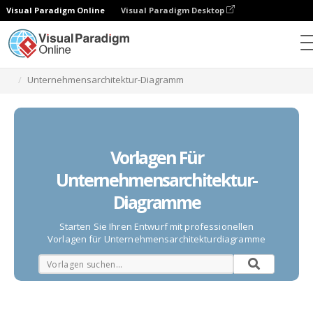
Visual Paradigm Online
Visual Paradigm Desktop
Diagramme
Vorlagen
Unternehmensarchitektur-Diagramm
Vorlagen Für
Unternehmensarchitektur-
Diagramme
Starten Sie Ihren Entwurf mit professionellen
Vorlagen für Unternehmensarchitekturdiagramme