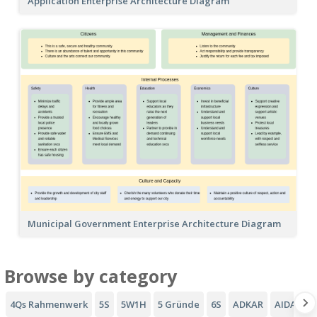
Application Enterprise Architecture Diagram
Municipal Government Enterprise Architecture Diagram
Browse by category
4Qs Rahmenwerk
5S
5W1H
5 Gründe
6S
ADKAR
AIDA-Tri