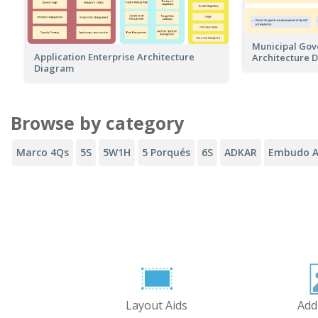
Municipal Gov
Application Enterprise Architecture
Architecture 
Diagram
Browse by category
Marco 4Qs
5S
5W1H
5 Porqués
6S
ADKAR
Embudo A
Layout Aids
Add