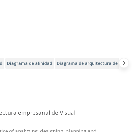
ad
Diagrama de afinidad
Diagrama de arquitectura de Alibab
ectura empresarial de Visual
ctice of analyzing, designing, planning and