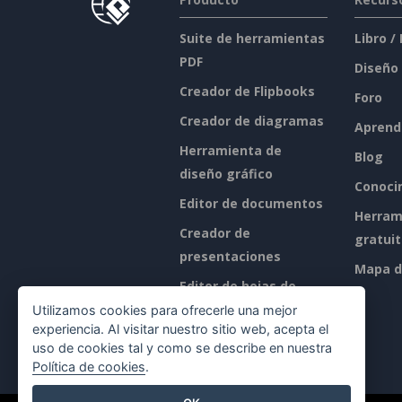
Suite de herramientas
Libro /
PDF
Diseño
Creador de Flipbooks
Foro
Creador de diagramas
Aprend
Herramienta de
Blog
diseño gráfico
Conoci
Editor de documentos
Herram
Creador de
gratui
presentaciones
Mapa de
Editor de hojas de
cálculo
Utilizamos cookies para ofrecerle una mejor
experiencia. Al visitar nuestro sitio web, acepta el
Precios
uso de cookies tal y como se describe en nuestra
Política de cookies
.