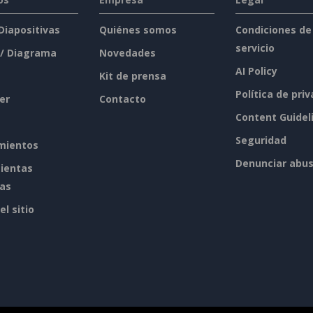
 Diapositivas
Quiénes somos
Condiciones de
servicio
 / Diagrama
Novedades
AI Policy
Kit de prensa
Política de pri
er
Contacto
Content Guidel
Seguridad
mientos
Denunciar abu
ientas
tas
l sitio