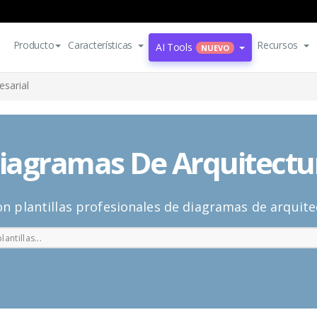
Producto
Características
Recursos
AI Tools
NUEVO
sarial
 Diagramas De Arquitectu
con plantillas profesionales de diagramas de arquit