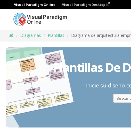
Visual Paradigm Online
Visual Paradigm Desktop
Diagramas
Plantillas
Diagrama de arquitectura empre
Plantillas De
Inicie su diseño 