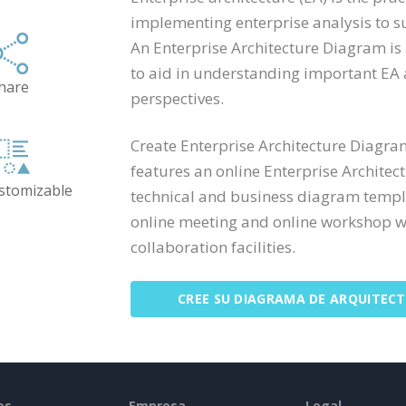
implementing enterprise analysis to su
An Enterprise Architecture Diagram is 
to aid in understanding important EA 
hare
perspectives.
Create Enterprise Architecture Diagra
features an online Enterprise Architec
ustomizable
technical and business diagram templa
online meeting and online workshop wit
collaboration facilities.
CREE SU DIAGRAMA DE ARQUITEC
os
Empresa
Legal