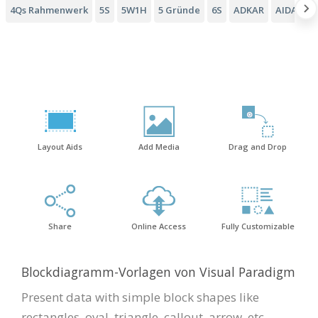
4Qs Rahmenwerk
5S
5W1H
5 Gründe
6S
ADKAR
AIDA-Tri
Layout Aids
Add Media
Drag and Drop
Share
Online Access
Fully Customizable
Blockdiagramm-Vorlagen von Visual Paradigm
Present data with simple block shapes like
rectangles, oval, triangle, callout, arrow, etc.