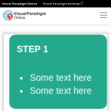
Visual Paradigm Online
Visual Paradigm Desktop
Diagramme
Vorlagen
Prozess
Vertical Process