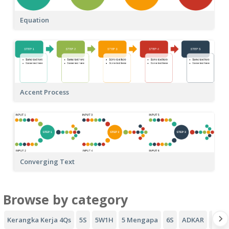
Equation
Accent Process
Converging Text
Browse by category
Kerangka Kerja 4Qs
5S
5W1H
5 Mengapa
6S
ADKAR
Coro