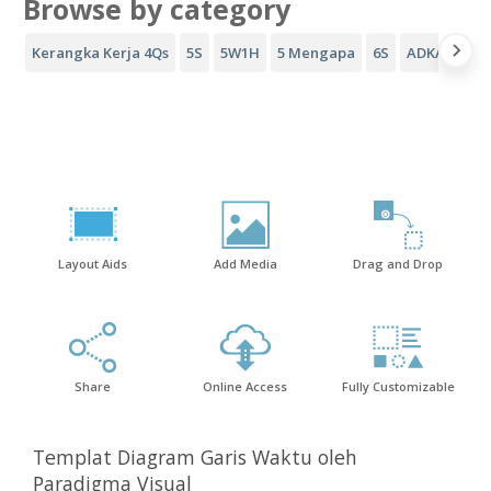
Browse by category
Kerangka Kerja 4Qs
5S
5W1H
5 Mengapa
6S
ADKAR
Co
Layout Aids
Add Media
Drag and Drop
Share
Online Access
Fully Customizable
Templat Diagram Garis Waktu oleh
Paradigma Visual