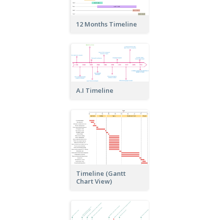
12 Months Timeline
A.I Timeline
Timeline (Gantt
Chart View)