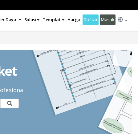
er Daya
Solusi
Templat
Harga
Daftar
Masuk
ket
ofesional