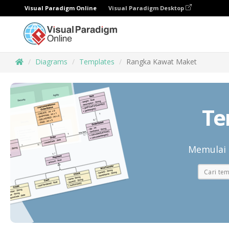
Visual Paradigm Online
Visual Paradigm Desktop
Diagrams
Templates
Rangka Kawat Maket
Te
Memulai 