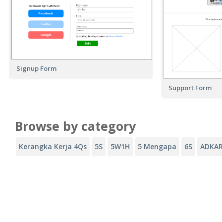
Signup Form
Support Form
Browse by category
Kerangka Kerja 4Qs
5S
5W1H
5 Mengapa
6S
ADKA