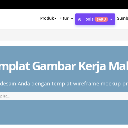
Produk
Fitur
Sumb
AI Tools
BARU
mplat Gambar Kerja Ma
desain Anda dengan templat wireframe mockup pr