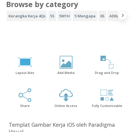
Browse by category
Kerangka Kerja 4Qs
5S
5W1H
5 Mengapa
6S
ADKAR
Co
Layout Aids
Add Media
Drag and Drop
Share
Online Access
Fully Customizable
Templat Gambar Kerja iOS oleh Paradigma
Visual