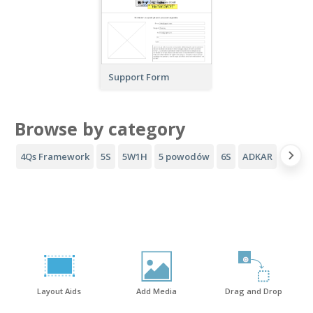
Support Form
Browse by category
4Qs Framework
5S
5W1H
5 powodów
6S
ADKAR
Lejek 
Layout Aids
Add Media
Drag and Drop