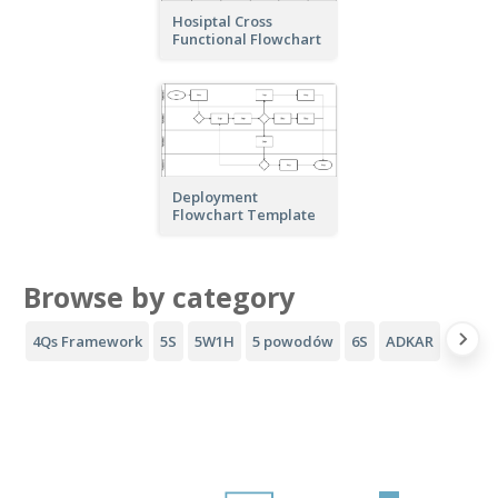
Hosiptal Cross
Functional Flowchart
Deployment
Flowchart Template
Browse by category
4Qs Framework
5S
5W1H
5 powodów
6S
ADKAR
Lejek 