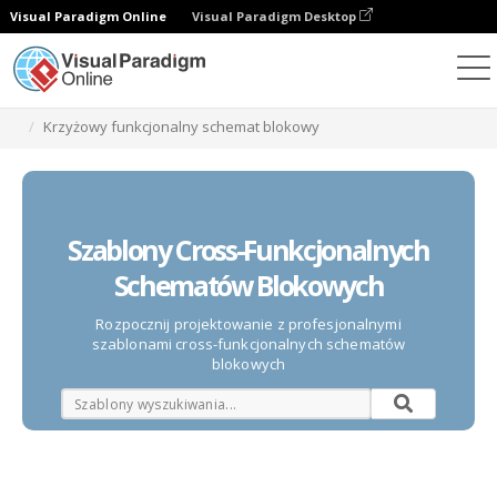
Visual Paradigm Online
Visual Paradigm Desktop
Diagramy
Szablony
Krzyżowy funkcjonalny schemat blokowy
Szablony Cross-Funkcjonalnych
Schematów Blokowych
Rozpocznij projektowanie z profesjonalnymi
szablonami cross-funkcjonalnych schematów
blokowych