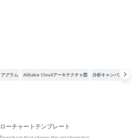
イアグラム
Alibaba Cloudアーキテクチャ図
分析キャンバス
アジ
ローチャートテンプレート
 flowchart that shows the relationship