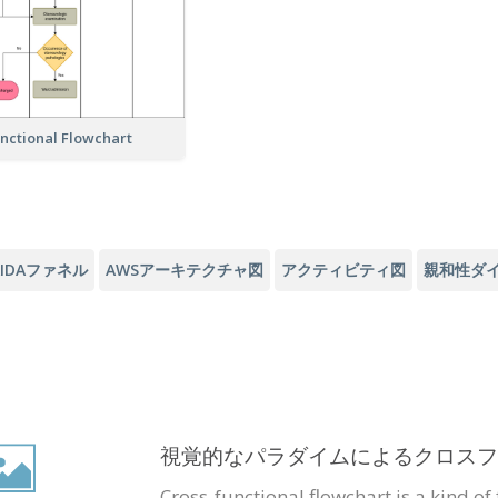
unctional Flowchart
AIDAファネル
AWSアーキテクチャ図
アクティビティ図
親和性ダ
視覚的なパラダイムによるクロスフ
Cross-functional flowchart is a kind of