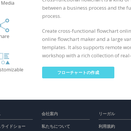
 Media
between a business process and the fun
process.
Create cross-functional flowchart onli
hare
online flowchart maker and a large va
templates. It also supports remote wo
workshop with a rich collection of real-
ustomizable
フローチャートの作成
ス
会社案内
リーガル
 スライドショー
私たちについて
利用規約