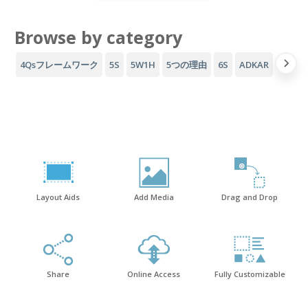
Browse by category
4Qsフレームワーク
5S
5W1H
5つの理由
6S
ADKAR
AID
Layout Aids
Add Media
Drag and Drop
Share
Online Access
Fully Customizable