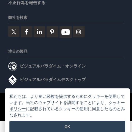
不正行為を報告する
弊社を検索
注目の製品
ビジュアルパラダイム・オンライン
ビジュアルパラダイムデスクトップ
私たちは、より良い経験を提供するためにクッキーを使用して
©2026 by Visual Paradigm. 全ての権利を有する
います。当社のウェブサイトを訪問することにより、
クッキー
利用規約
ポリシー
に記載されているクッキーの使用に同意したものとみ
AI Policy
なされます。
プライバシーポリシー
Content Guidelines
セキュリティ概要
OK