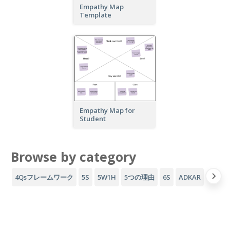
Empathy Map
Template
Empathy Map for
Student
Browse by category
4Qsフレームワーク
5S
5W1H
5つの理由
6S
ADKAR
AID