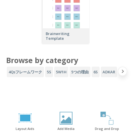
Brainwriting
Template
Browse by category
4Qsフレームワーク
5S
5W1H
5つの理由
6S
ADKAR
AID
Layout Aids
Add Media
Drag and Drop