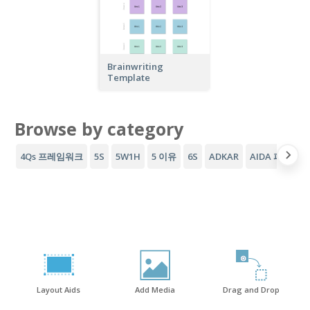
Brainwriting
Template
Browse by category
4Qs 프레임워크
5S
5W1H
5 이유
6S
ADKAR
AIDA 퍼널
A
Layout Aids
Add Media
Drag and Drop