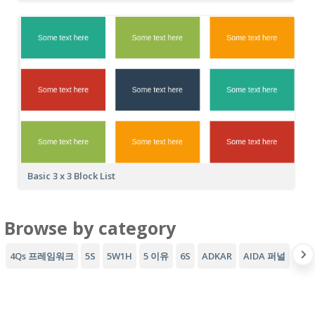
Basic 3 x 3 Block List
Browse by category
4Qs 프레임워크
5S
5W1H
5 이유
6S
ADKAR
AIDA 퍼널
AW