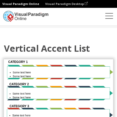
Visual Paradigm Online
Visual Paradigm Desktop
다이어그램
템플릿
목록
Vertical Accent List
Vertical Accent List