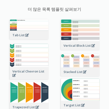
더 많은 목록 템플릿 살펴보기
Tab List
Vertical Block List
Vertical Chevron List
Stacked List
Target List
Trapezoid List