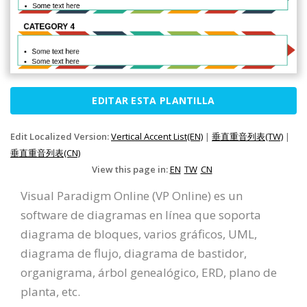
EDITAR ESTA PLANTILLA
Edit Localized Version:
Vertical Accent List(EN)
|
垂直重音列表(TW)
|
垂直重音列表(CN)
View this page in:
EN
TW
CN
Visual Paradigm Online (VP Online) es un
software de diagramas en línea que soporta
diagrama de bloques, varios gráficos, UML,
diagrama de flujo, diagrama de bastidor,
organigrama, árbol genealógico, ERD, plano de
planta, etc.