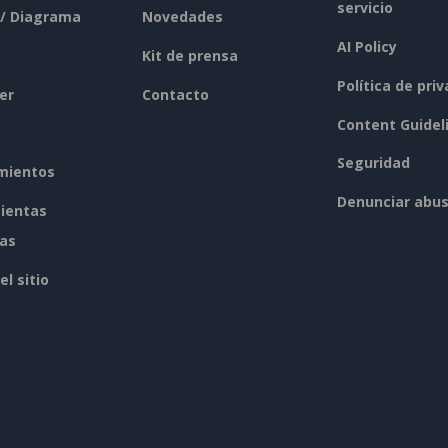
servicio
 / Diagrama
Novedades
AI Policy
Kit de prensa
Política de pri
er
Contacto
Content Guidel
Seguridad
mientos
Denunciar abu
ientas
tas
l sitio