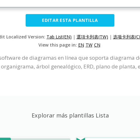
EDITAR ESTA PLANTILLA
dit Localized Version:
Tab List(EN)
|
選項卡列表(TW)
|
选项卡列表(C
View this page in:
EN
TW
CN
 software de diagramas en línea que soporta diagrama de
organigrama, árbol genealógico, ERD, plano de planta, e
Explorar más plantillas Lista