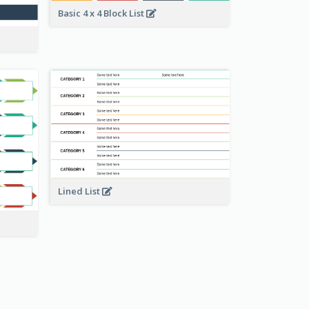
Basic 4 x 4 Block List
Lined List