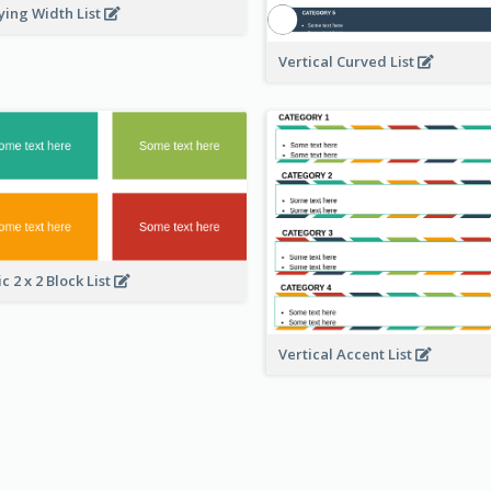
ying Width List
Vertical Curved List
c 2 x 2 Block List
Vertical Accent List