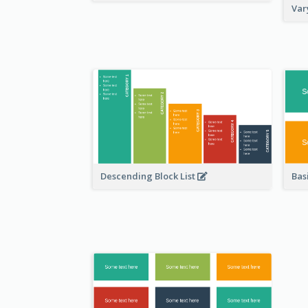
Var
Basi
Descending Block List