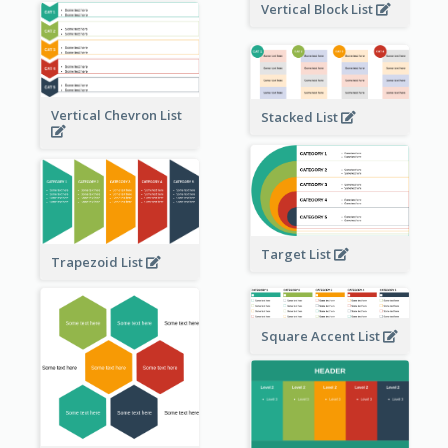
Vertical Block List
Vertical Chevron List
Stacked List
Target List
Trapezoid List
Square Accent List