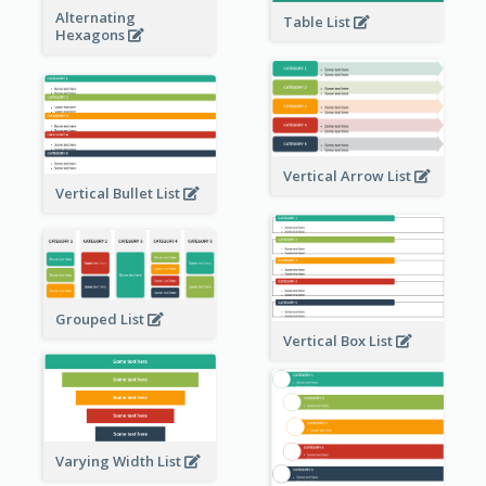
Alternating
Table List
Hexagons
Vertical Arrow List
Vertical Bullet List
Grouped List
Vertical Box List
Varying Width List