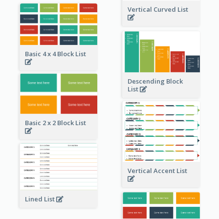
Vertical Curved List
Basic 4 x 4 Block List
Descending Block
List
Basic 2 x 2 Block List
Vertical Accent List
Lined List