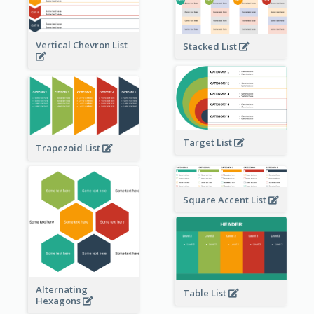
Vertical Chevron List
Stacked List
Target List
Trapezoid List
Square Accent List
Alternating
Table List
Hexagons