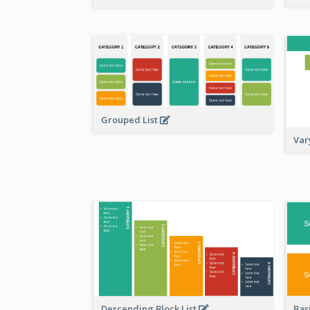
Grouped List
Var
Basi
Descending Block List