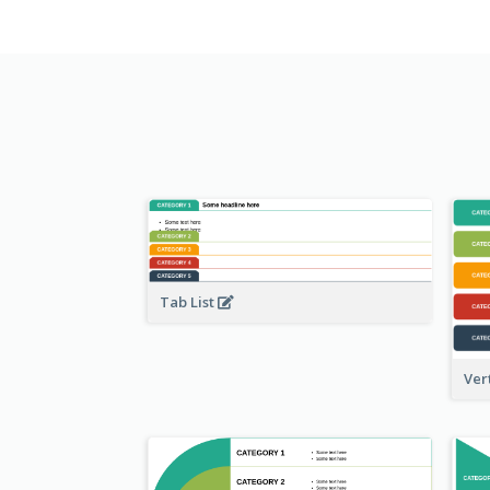
Tab List
Ver