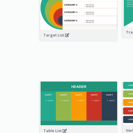
Tra
Target List
Ver
Table List