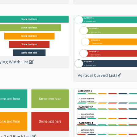
ying Width List
Vertical Curved List
c 2 x 2 Block List