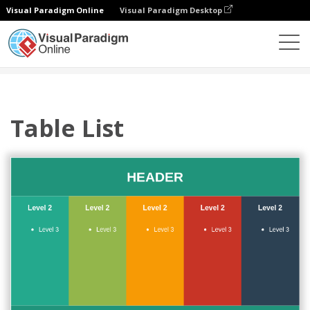
Visual Paradigm Online
Visual Paradigm Desktop
다이어그램
템플릿
목록
Table List
Table List