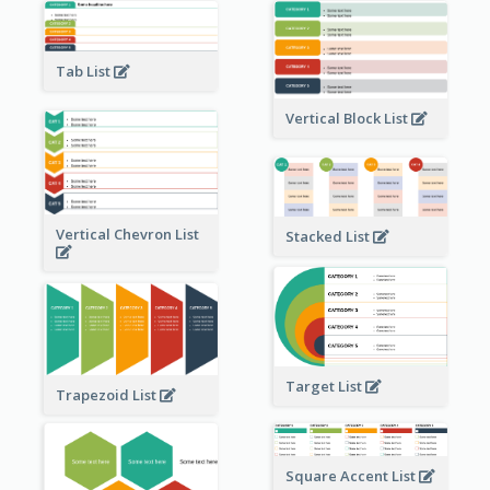
Tab List
Vertical Block List
Vertical Chevron List
Stacked List
Target List
Trapezoid List
Square Accent List