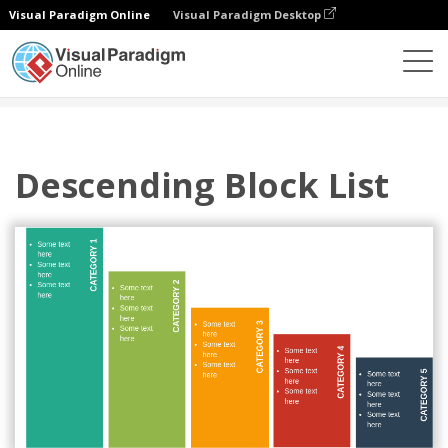
Visual Paradigm Online
Visual Paradigm Desktop
다이어그램
템플릿
목록
Descending Block List
Descending Block List