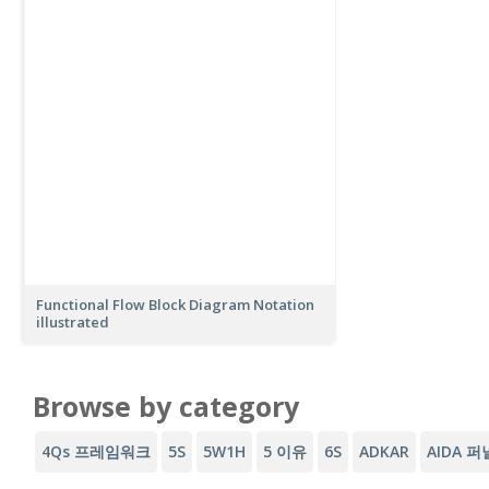
Functional Flow Block Diagram Notation
illustrated
Browse by category
4Qs 프레임워크
5S
5W1H
5 이유
6S
ADKAR
AIDA 퍼