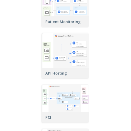
Patient Monitoring
API Hosting
PCI