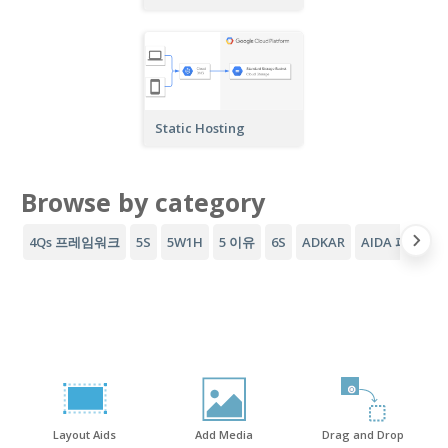
Static Hosting
Browse by category
4Qs 프레임워크
5S
5W1H
5 이유
6S
ADKAR
AIDA 퍼널
A
Layout Aids
Add Media
Drag and Drop