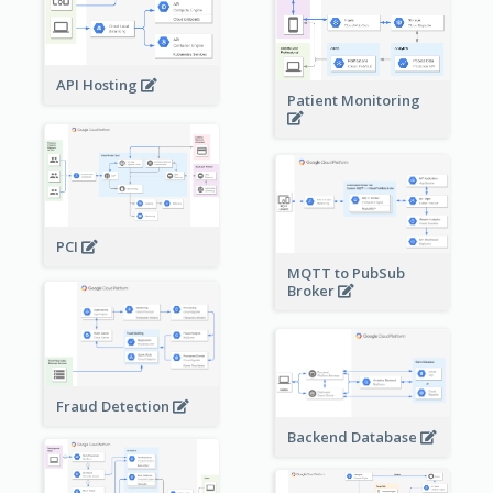
API Hosting
Patient Monitoring
PCI
MQTT to PubSub
Broker
Fraud Detection
Backend Database