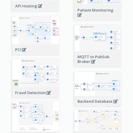
API Hosting
Patient Monitoring
PCI
MQTT to PubSub
Broker
Fraud Detection
Backend Database