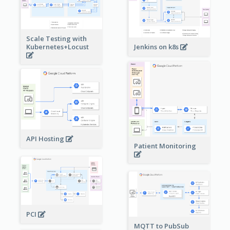
Scale Testing with
Kubernetes+Locust
Jenkins on k8s
API Hosting
Patient Monitoring
PCI
MQTT to PubSub