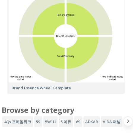
Brand Essence Wheel Template
Browse by category
4Qs 프레임워크
5S
5W1H
5 이유
6S
ADKAR
AIDA 퍼널
AW