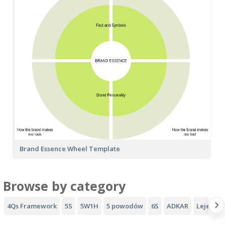
Brand Essence Wheel Template
Browse by category
4Qs Framework
5S
5W1H
5 powodów
6S
ADKAR
Lejek AI