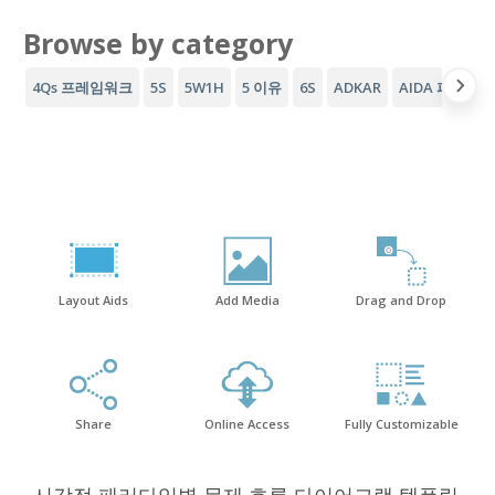
Browse by category
4Qs 프레임워크
5S
5W1H
5 이유
6S
ADKAR
AIDA 퍼널
A
Layout Aids
Add Media
Drag and Drop
Share
Online Access
Fully Customizable