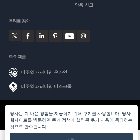
악용 신고
우리를 찾아
주요 제품
비주얼 패러다임 온라인
비주얼 패러다임 데스크톱
©2026 by Visual Paradigm. 모든 권리 보유.
서비스 약관
당사는 더 나은 경험을 제공하기 위해 쿠키를 사용합니다. 당사
AI Policy
웹사이트를 방문하면
쿠키 정책
에 설명된 쿠키 사용에 동의하는
것으로 간주됩니다.
개인정보 보호정책
Content Guidelines
보안 개요
OK