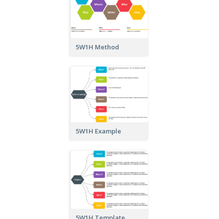
5W1H Method
5W1H Example
5W1H Template