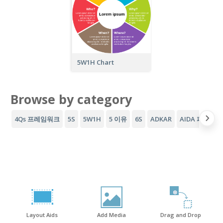
5W1H Chart
Browse by category
4Qs 프레임워크
5S
5W1H
5 이유
6S
ADKAR
AIDA 퍼널
A
Layout Aids
Add Media
Drag and Drop