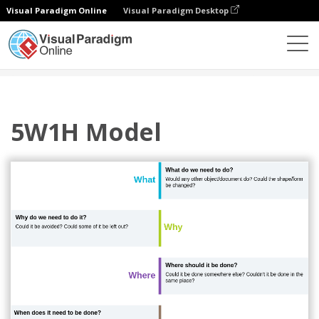
Visual Paradigm Online
Visual Paradigm Desktop
다이어그램
템플릿
5W1H
5W1H Model
5W1H Model