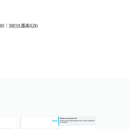
W)
|
5W1H 图表(CN)