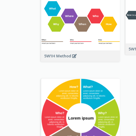
5W1
5W1H Method