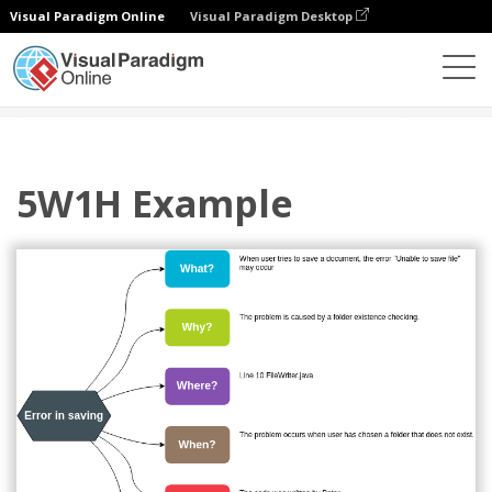
Visual Paradigm Online
Visual Paradigm Desktop
다이어그램
템플릿
5W1H
5W1H Example
5W1H Example