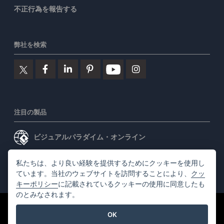
不正行為を報告する
弊社を検索
注目の製品
ビジュアルパラダイム・オンライン
ビジュアルパラダイムデスクトップ
私たちは、より良い経験を提供するためにクッキーを使用し
ています。当社のウェブサイトを訪問することにより、
クッ
キーポリシー
に記載されているクッキーの使用に同意したも
のとみなされます。
©2026 by Visual Paradigm. 全ての権利を有する
利用規約
OK
AI Policy