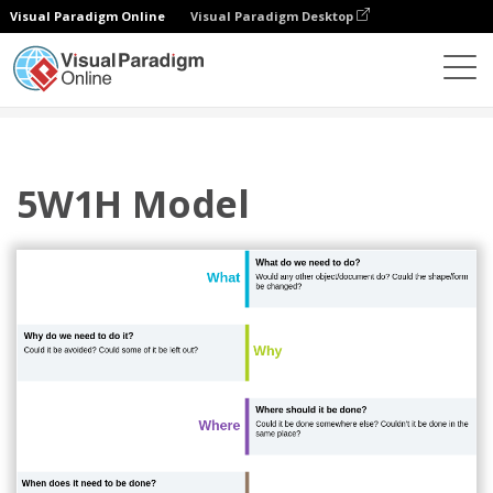
Visual Paradigm Online
Visual Paradigm Desktop
ダイアグラム
テンプレート
5W1H
5W1H Model
5W1H Model