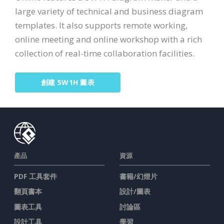
large variety of technical and business diagram
templates. It also supports remote working,
online meeting and online workshop with a rich
collection of real-time collaboration facilities.
創建 5W1H 圖表
產品
資源
PDF 工具套件
書籍/幻燈片
翻頁書本
設計/圖表
圖表工具
討論區
設計工具
學習