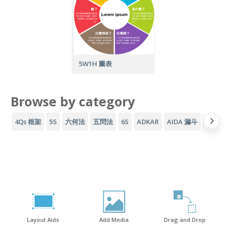
5W1H 圖表
Browse by category
4Qs 框架
5S
六何法
五問法
6S
ADKAR
AIDA 漏斗
AWS 
Layout Aids
Add Media
Drag and Drop