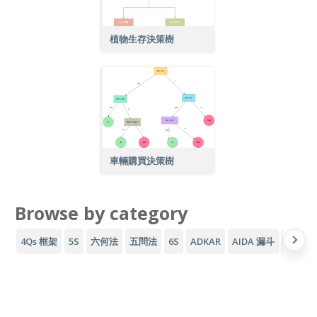
植物生存決策樹
車輛購買決策樹
Browse by category
4Qs 框架
5S
六何法
五問法
6S
ADKAR
AIDA 漏斗
AWS 