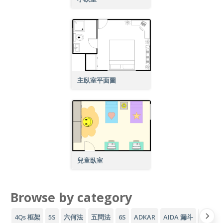
主臥室平面圖
兒童臥室
Browse by category
4Qs 框架
5S
六何法
五問法
6S
ADKAR
AIDA 漏斗
AWS 