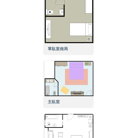
單臥室佈局
主臥室