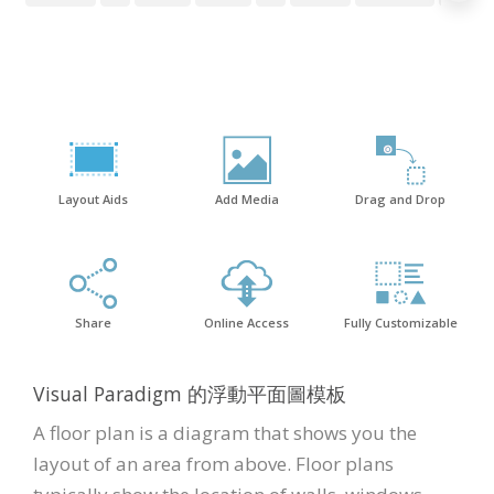
Layout Aids
Add Media
Drag and Drop
Share
Online Access
Fully Customizable
Visual Paradigm 的浮動平面圖模板
A floor plan is a diagram that shows you the
layout of an area from above. Floor plans