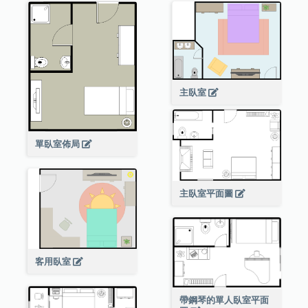
主臥室
單臥室佈局
主臥室平面圖
客用臥室
帶鋼琴的單人臥室平面