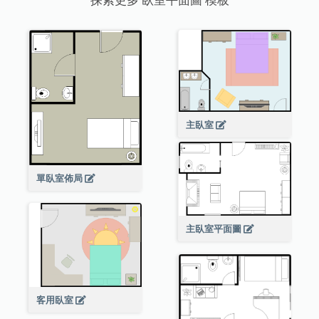
主臥室
單臥室佈局
主臥室平面圖
客用臥室