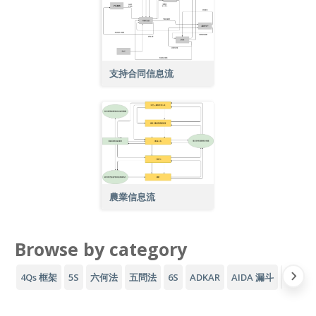
支持合同信息流
農業信息流
Browse by category
4Qs 框架
5S
六何法
五問法
6S
ADKAR
AIDA 漏斗
AWS 