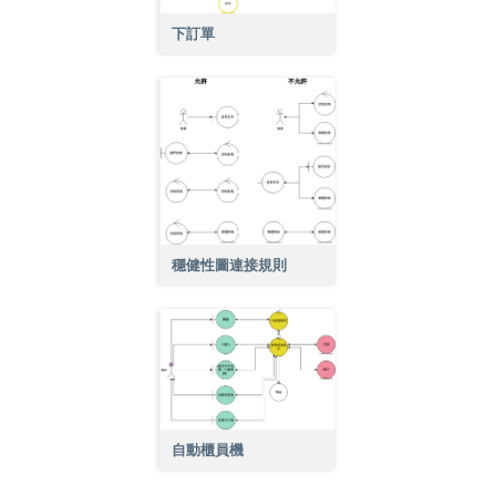
下訂單
穩健性圖連接規則
自動櫃員機