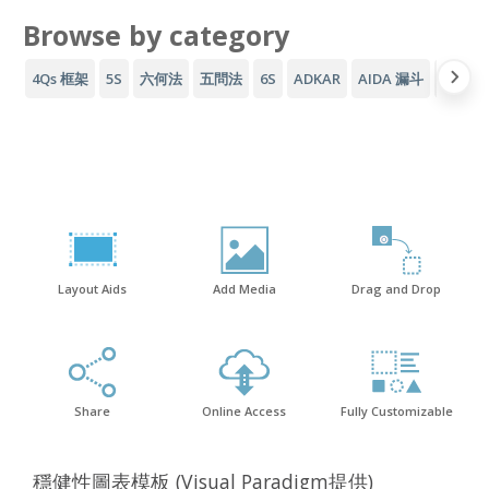
Browse by category
4Qs 框架
5S
六何法
五問法
6S
ADKAR
AIDA 漏斗
AWS 
Layout Aids
Add Media
Drag and Drop
Share
Online Access
Fully Customizable
穩健性圖表模板 (Visual Paradigm提供)